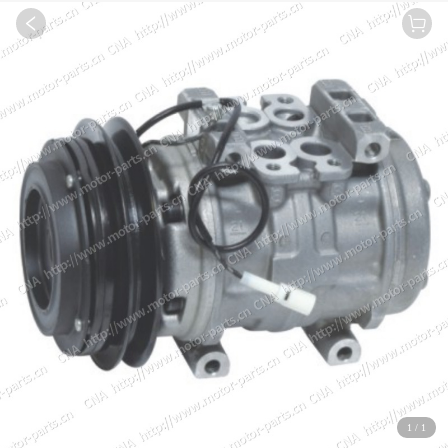
1
/
1