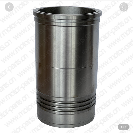
1
/
1